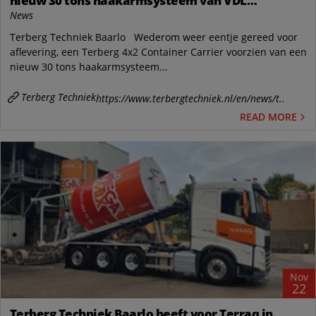
nieuw 30 tons haakarmsysteem van VDL
Container Systems bv
News
Terberg Techniek Baarlo Wederom weer eentje gereed voor
aflevering, een Terberg 4x2 Container Carrier voorzien van een
nieuw 30 tons haakarmsysteem...
Terberg Techniek
https://www.terbergtechniek.nl/en/news/t..
READ MORE
Nov
22
Terberg Techniek Baarlo heeft voor Terraq in