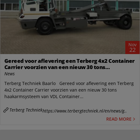
Nov
22
Gereed voor aflevering een Terberg 4x2 Container
Carrier voorzien van een nieuw 30 tons
haakarmsysteem van VDL Container Systems bv
News
Terberg Techniek Baarlo Gereed voor aflevering een Terberg
4x2 Container Carrier voorzien van een nieuw 30 tons
haakarmsysteem van VDL Container...
Terberg Techniek
https://www.terbergtechniek.nl/en/news/g..
READ MORE