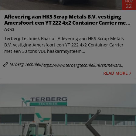
Nov
22
Aflevering aan HKS Scrap Metals B.V. vestiging
Amersfoort een YT 222 4x2 Container Carrier met
een 30 tons VDL haakarmsysteem
News
Terberg Techniek Baarlo Aflevering aan HKS Scrap Metals
B.V. vestiging Amersfoort een YT 222 4x2 Container Carrier
met een 30 tons VDL haakarmsysteem...
Terberg Techniek
https://www.terbergtechniek.nl/en/news/a..
READ MORE