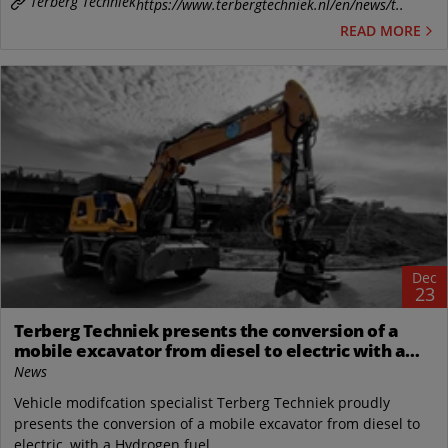
Terberg Techniek
https://www.terbergtechniek.nl/en/news/t..
READ MORE
Dec
23
Terberg Techniek presents the conversion of a
mobile excavator from diesel to electric with a
Hydrogen fuel cell
News
Vehicle modifcation specialist Terberg Techniek proudly
presents the conversion of a mobile excavator from diesel to
electric, with a Hydrogen fuel...