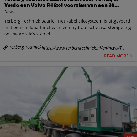
Venlo een Volvo FH 8x4 voorzien van een 30
tonskabel silosysteem van VDL Container Systems
News
bv
Terberg Techniek Baarlo Het kabel silosysteem is uitgevoerd
met een sneldaalfunctie, en een hydraulische asafstempeling
om zware silo’s stabiel...
Terberg Techniek
https://www.terbergtechniek.nl/en/news/T..
READ MORE