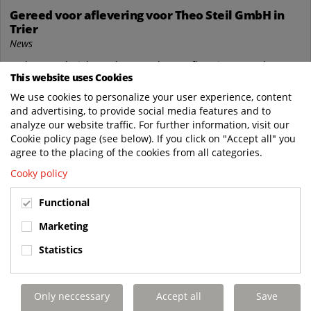
Gereed voor aflevering voor Theo Steil GmbH in
Trier
News
Terberg Techniek Baarlo Gereed voor aflevering voor Theo
This website uses Cookies
Steil GmbH in Trier, de eerste van twee stuks Terberg YT 182
4x2 Container Carriers voorzien...
We use cookies to personalize your user experience, content
and advertising, to provide social media features and to
Terberg Techniek
analyze our website traffic. For further information, visit our
https://www.terbergtechniek.nl/en/news/g..
Cookie policy page (see below). If you click on "Accept all" you
READ MORE
agree to the placing of the cookies from all categories.
Cooky policy
Functional
Marketing
Statistics
Only neccessary
Accept all
Save
Nov